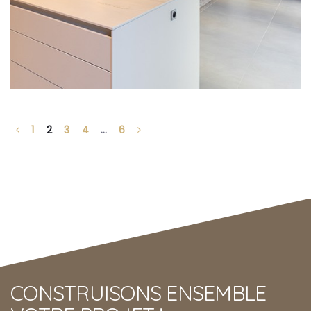
1
2
3
4
…
6
CONSTRUISONS ENSEMBLE